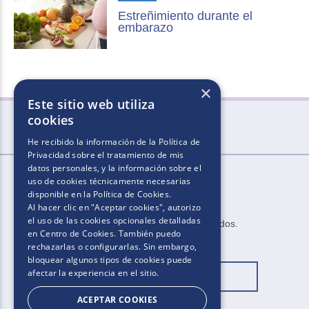
Estreñimiento durante el
embarazo
×
Este sitio web utiliza
cookies
He recibido la información de la
Política de
Privacidad
sobre el tratamiento de mis
datos personales, y la información sobre el
uso de cookies técnicamente necesarias
disponible en la
Política de Cookies
.
Al hacer clic en "Aceptar cookies", autorizo
el uso de las cookies opcionales detalladas
2025.​​ ​Todos los derechos reservados​.​
en Centro de Cookies. También puedo
rechazarlas o configurarlas. Sin embargo,
bloquear algunos tipos de cookies puede
afectar la experiencia en el sitio.
Cambiar ubicación
ACEPTAR COOKIES