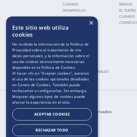
CUIDADO
MIEDOS
DESARROLLO
EL SUEÑO
CUIDADO
×
CONSEJO
Este sitio web utiliza
cookies
HACIA UN MUNDO NUEVO
HERRAMIENTAS
He recibido la información de la
Política de
CONSEJOS
CALCULADORA DE
Privacidad
sobre el tratamiento de mis
EMBARAZO
datos personales, y la información sobre el
CALCULADORA DE
uso de cookies técnicamente necesarias
FERTILIDAD
disponible en la
Política de Cookies
.
CALCULADORA DE PAÑALES
Al hacer clic en "Aceptar cookies", autorizo
NOMBRES DE BEBÉS
el uso de las cookies opcionales detalladas
en Centro de Cookies. También puedo
rechazarlas o configurarlas. Sin embargo,
bloquear algunos tipos de cookies puede
afectar la experiencia en el sitio.
2025.​​ ​Todos los derechos reservados​.​
ACEPTAR COOKIES
RECHAZAR TODO