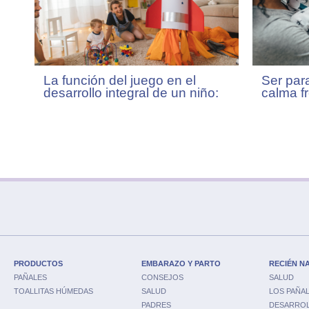
La función del juego en el
Ser par
desarrollo integral de un niño:
calma fr
ideas para jugar con nuestros
hijos.
PRODUCTOS
EMBARAZO Y PARTO
RECIÉN N
PAÑALES
CONSEJOS
SALUD
TOALLITAS HÚMEDAS
SALUD
LOS PAÑA
PADRES
DESARRO