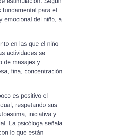
 de estimulación. Según
es fundamental para el
 y emocional del niño, a
nto en las que el niño
las actividades se
io de masajes y
esa, fina, concentración
oco es positivo el
vidual, respetando sus
oestima, iniciativa y
ial. La psicóloga señala
con lo que están