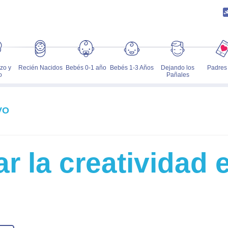
zo y
Recién Nacidos
Bebés 0-1 año
Bebés 1-3 Años
Dejando los
Padres
o
Pañales
VO
r la creatividad 