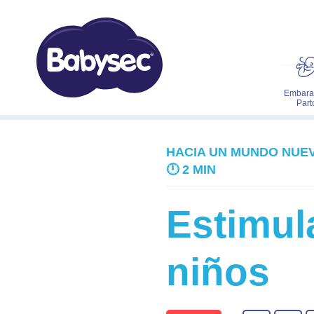
Embara
Part
HACIA UN MUNDO NUE
🕛
2 MIN
Estimula
niños