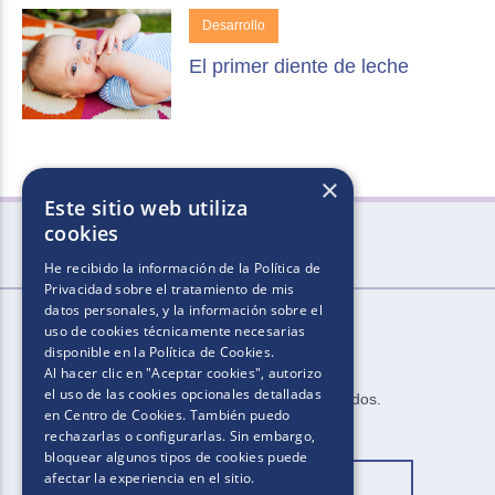
Desarrollo
El primer diente de leche
×
Este sitio web utiliza
cookies
He recibido la información de la
Política de
Privacidad
sobre el tratamiento de mis
datos personales, y la información sobre el
uso de cookies técnicamente necesarias
disponible en la
Política de Cookies
.
Al hacer clic en "Aceptar cookies", autorizo
el uso de las cookies opcionales detalladas
2025.​​ ​Todos los derechos reservados​.​
en Centro de Cookies. También puedo
rechazarlas o configurarlas. Sin embargo,
bloquear algunos tipos de cookies puede
afectar la experiencia en el sitio.
Cambiar ubicación