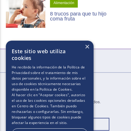
Alimentación
8 trucos para que tu hijo
coma fruta
×
Este sitio web utiliza
cookies
He recibido la información de la
Política de
Privacidad
sobre el tratamiento de mis
datos personales, y la información sobre el
uso de cookies técnicamente necesarias
disponible en la
Política de Cookies
.
Al hacer clic en "Aceptar cookies", autorizo
el uso de las cookies opcionales detalladas
2025.​​ ​Todos los derechos reservados​.​
en Centro de Cookies. También puedo
rechazarlas o configurarlas. Sin embargo,
bloquear algunos tipos de cookies puede
afectar la experiencia en el sitio.
Cambiar ubicación