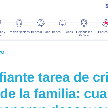
zo y
Recién Nacidos
Bebés 0-1 año
Bebés 1-3 Años
Dejando los
Padres
o
Pañales
VO
iante tarea de cr
 de la familia: cu