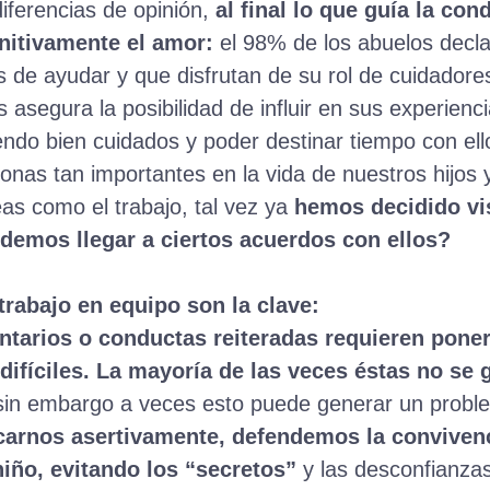
iferencias de opinión,
al final lo que guía la con
nitivamente el amor:
el 98% de los abuelos decla
s de ayudar y que disfrutan de su rol de cuidador
 asegura la posibilidad de influir en sus experienc
endo bien cuidados y poder destinar tiempo con ell
sonas tan importantes en la vida de nuestros hijos
as como el trabajo, tal vez ya
hemos decidido vis
demos llegar a ciertos acuerdos con ellos?
trabajo en equipo son la clave:
ntarios o conductas reiteradas requieren poner 
difíciles. La mayoría de las veces éstas no se
 sin embargo a veces esto puede generar un prob
arnos asertivamente, defendemos la convivenci
niño, evitando los “secretos”
y las desconfianza