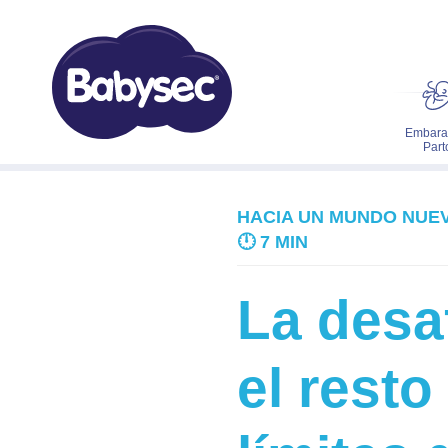
Embara
Part
HACIA UN MUNDO NUE
🕛
7 MIN
La desaf
el resto