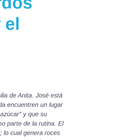
rdos
 el
ilia de Anita. José está
da encuentren un lugar
 azúcar” y que su
o parte de la rutina. El
; lo cual genera roces